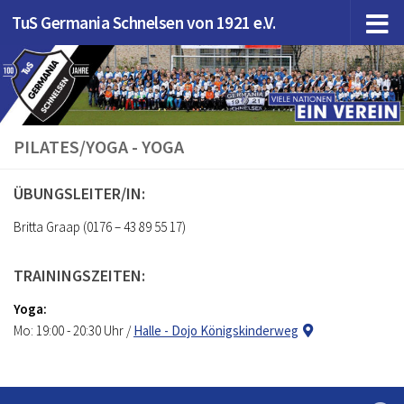
TuS Germania Schnelsen von 1921 e.V.
Zum Inhalt springen
PILATES/YOGA - YOGA
ÜBUNGSLEITER/IN:
Britta Graap (0176 – 43 89 55 17)
TRAININGSZEITEN:
Yoga:
Mo: 19:00 - 20:30 Uhr /
Halle - Dojo Königskinderweg