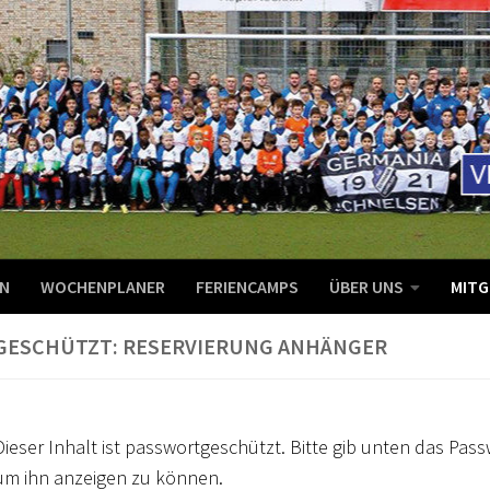
N
WOCHENPLANER
FERIENCAMPS
ÜBER UNS
MITG
GESCHÜTZT: RESERVIERUNG ANHÄNGER
Dieser Inhalt ist passwortgeschützt. Bitte gib unten das Pass
um ihn anzeigen zu können.