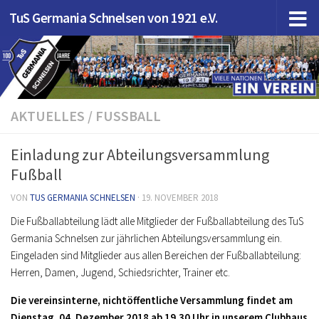
TuS Germania Schnelsen von 1921 e.V.
Zum Inhalt springen
AKTUELLES
/
FUSSBALL
Einladung zur Abteilungsversammlung
Fußball
VON
TUS GERMANIA SCHNELSEN
·
19. NOVEMBER 2018
Die Fußballabteilung lädt alle Mitglieder der Fußballabteilung des TuS
Germania Schnelsen zur jährlichen Abteilungsversammlung ein.
Eingeladen sind Mitglieder aus allen Bereichen der Fußballabteilung:
Herren, Damen, Jugend, Schiedsrichter, Trainer etc.
Die vereinsinterne, nichtöffentliche Versammlung findet am
Dienstag, 04. Dezember 2018 ab 19.30 Uhr in unserem Clubhaus