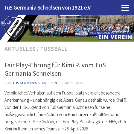
TuS Germania Schnelsen von 1921 e.V.
Zum Inhalt springen
AKTUELLES
/
FUSSBALL
Fair Play-Ehrung für Kimi R. vom TuS
Germania Schnelsen
VON
TUS GERMANIA SCHNELSEN
·
30. APRIL 2026
Vorbildliches Verhalten auf dem Fußballplatz verdient besondere
Anerkennung – unabhängig des Alters. Genau deshalb wurde Kimi R.
von der 1. B-Jugend von TuS Germania Schnelsen für seine
außergewöhnlich faire Aktion vom Hamburger Fußball-Verband
ausgezeichnet. Mike Gielow, der Fair Play-Beauftragte des HFV, ehrte
Kimi im Rahmen seines Teams am 28. April 2026.