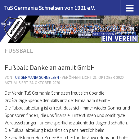
TuS Germania Schnelsen von 1921 e.V.
Zum Inhalt springen
FUSSBALL
Fußball: Danke an aam.it GmbH
VON
TUS GERMANIA SCHNELSEN
· VERÖFFENTLICHT
21. OKTOBER 2020
·
AKTUALISIERT
24. OKTOBER 2020
Der Verein TuS Germania Schnelsen freut sich über die
großzügige Spende der Skillshirtz der Firma aam.it GmbH.
Die Fußballabteilung ist erfreut, dass sich immer wieder Gönner und
Sponsoren finden, die uns finanziell unterstützen und somit gute
Voraussetzungen für eine sportliche Zukunft der Jugend schaffen.
Die Fußballabteilung bedankt sich ganz herzlich beim
Geschäftsführer Herr Renee Böttcher für die Zuwendung und hofft,