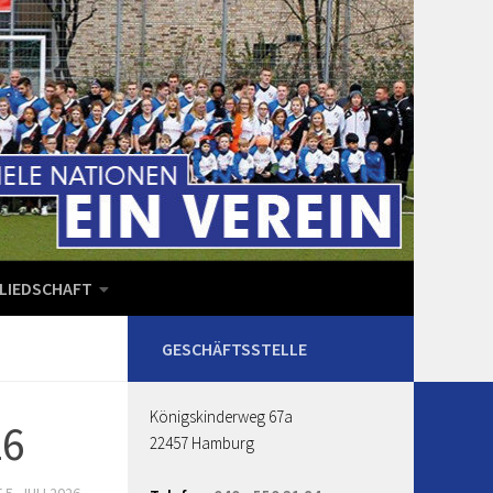
LIEDSCHAFT
Königskinderweg 67a
26
22457 Hamburg
T
5. JULI 2026