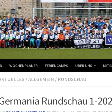
N
WOCHENPLANER
FERIENCAMPS
ÜBER UNS
MITG
AKTUELLES
/
ALLGEMEIN
/
RUNDSCHAU
Germania Rundschau 1-20
VON
TUS GERMANIA SCHNELSEN
· VERÖFFENTLICHT
5. JULI 2026
· AKTUALISIER