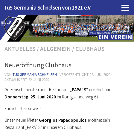
TuS Germania Schnelsen von 1921 e.V.
Zum Inhalt springen
AKTUELLES
/
ALLGEMEIN
/
CLUBHAUS
Neueröffnung Clubhaus
VON
TUS GERMANIA SCHNELSEN
· VERÖFFENTLICHT
22. JUNI 2020
·
AKTUALISIERT
22. JUNI 2020
Griechisch-mediterranes Restaurant
„PAPA´S“
eröffnet am
Donnerstag, 25. Juni 2020
im Königskinderweg 67
Endlich ist es soweit!
Unser neuer Mieter
Georgios Papadopoulos
eröffnet sein
Restaurant „PAPA`S“ in unserem Clubhaus.