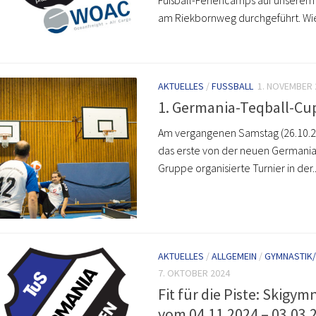
am Riekbornweg durchgeführt. Wie
AKTUELLES
/
FUSSBALL
1. NOVEMBER 
1. Germania-Teqball-Cu
Am vergangenen Samstag (26.10.
das erste von der neuen Germania
Gruppe organisierte Turnier in der..
AKTUELLES
/
ALLGEMEIN
/
GYMNASTIK
7. OKTOBER 2024
Fit für die Piste: Skigym
vom 04.11.2024 – 03.03.