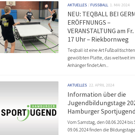
AKTUELLES
/
FUSSBALL
1. MAI 2024
NEU: TEQBALL BEI GER
ERÖFFNUNGS –
VERANSTALTUNG am Fr. 1
17 Uhr – Riekbornweg
Teqball ist eine Art Fußballtischten
gewölbten Platte, das weltweit 
Anhänger findet.Am...
AKTUELLES
22. APRIL 2024
Information über die
Jugendbildungstage 20
Hamburger Sportjugen
Vom Samstag, den 08.06.2024 bis 
09.06.2024 finden die Bildungstag