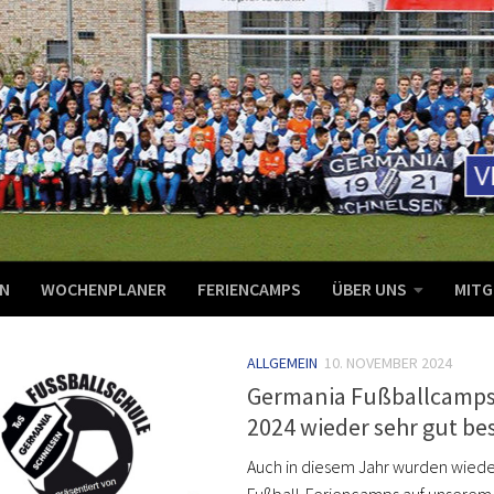
N
WOCHENPLANER
FERIENCAMPS
ÜBER UNS
MITG
ALLGEMEIN
10. NOVEMBER 2024
Germania Fußballcamps
2024 wieder sehr gut be
Auch in diesem Jahr wurden wiede
Fußball-Feriencamps auf unserem