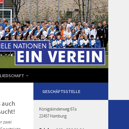
LIEDSCHAFT
 auch
Königskinderweg 67a
sucht!
22457 Hamburg
r zwei
 Sportplatz