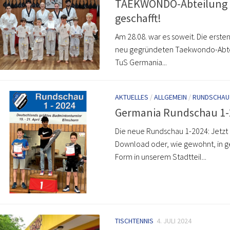
TAEKWONDO-Abteilung
geschafft!
Am 28.08. war es soweit. Die erste
neu gegründeten Taekwondo-Abte
TuS Germania...
AKTUELLES
/
ALLGEMEIN
/
RUNDSCHAU
Germania Rundschau 1-
Die neue Rundschau 1-2024: Jetzt 
Download oder, wie gewohnt, in g
Form in unserem Stadtteil...
TISCHTENNIS
4. JULI 2024