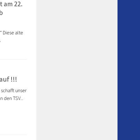
t am 22.
b
“ Diese alte
s
auf !!!
 schafft unser
 den TSV...