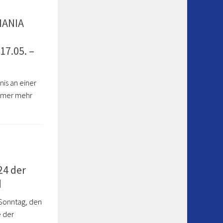
MANIA
7.05. –
nis an einer
immer mehr
24 der
d
Sonntag, den
e der