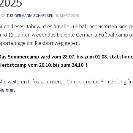
2025
VON
TUS GERMANIA SCHNELSEN
·
5. MÄRZ 2025
Auch dieses Jahr wird es für alle Fußball-begeisterten Kids z
und 12 Jahren wieder das beliebte Germania-Fußballcamp a
Sportanlage am Riekbornweg geben.
Das Sommercamp wird vom 28.07. bis zum 01.08. stattfind
Herbstcamp vom 20.10. bis zum 24.10. !
Alle weiteren Infos zu unseren Camps und die Anmeldung fi
Sie
hier
.