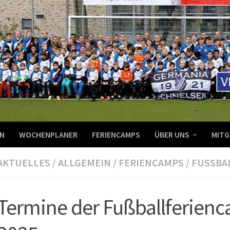
N
WOCHENPLANER
FERIENCAMPS
ÜBER UNS
MITG
AKTUELLES
/
ALLGEMEIN
/
FERIENCAMPS
/
FUSSBA
Termine der Fußballferien