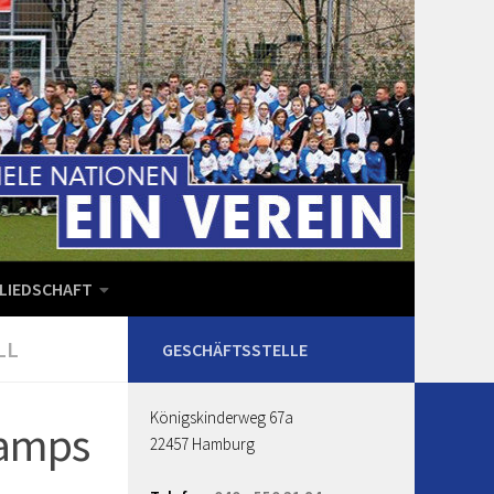
LIEDSCHAFT
LL
Königskinderweg 67a
camps
22457 Hamburg